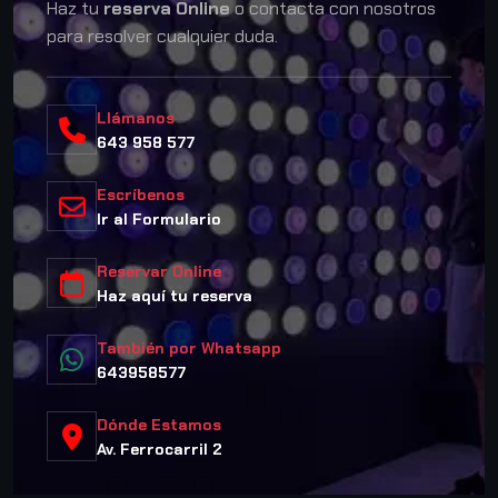
Haz tu
reserva Online
o contacta con nosotros
para resolver cualquier duda.
Llámanos
643 958 577
Escríbenos
Ir al Formulario
Reservar Online
Haz aquí tu reserva
También por Whatsapp
643958577
Dónde Estamos
Av. Ferrocarril 2