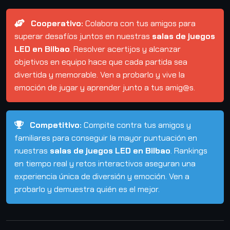
Cooperativo:
Colabora con tus amigos para
superar desafíos juntos en nuestras
salas de juegos
LED en Bilbao
. Resolver acertijos y alcanzar
objetivos en equipo hace que cada partida sea
divertida y memorable. Ven a probarlo y vive la
emoción de jugar y aprender junto a tus amig@s.
Competitivo:
Compite contra tus amigos y
familiares para conseguir la mayor puntuación en
nuestras
salas de juegos LED en Bilbao
. Rankings
en tiempo real y retos interactivos aseguran una
experiencia única de diversión y emoción. Ven a
probarlo y demuestra quién es el mejor.