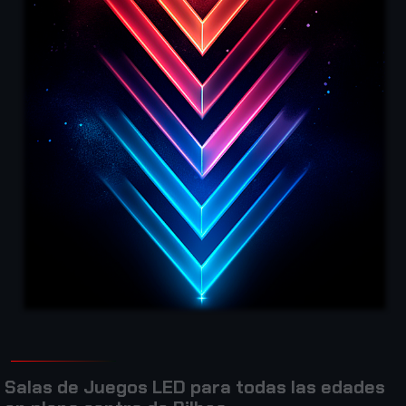
S
a
l
a
s
d
e
J
u
e
g
o
s
L
E
D
p
a
r
a
t
o
d
a
s
l
a
s
e
d
a
d
e
s