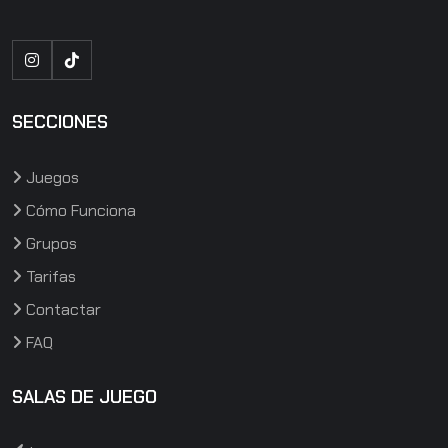
SECCIONES
Juegos
Cómo Funciona
Grupos
03
Tarifas
Contactar
COOPERATIVO Y COMPETITIVO
FAQ
Láser
SALAS DE JUEGO
Atraviesa un laberinto de rayos láser sin tocar