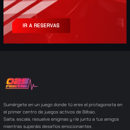
IR A RESERVAS
02
COOPERATIVO Y COMPETITIVO
Control
Mueve bloques de luz en paneles LED y
demuestra tu coordinación y precisión en
dinámicas clásicas reinventadas.
Sumérgete en un juego donde tú eres el protagonista en
el primer centro de juegos activos de Bilbao.
Salta, escala, resuelve enigmas y ríe junto a tus amigos
mientras superáis desafíos emocionantes.