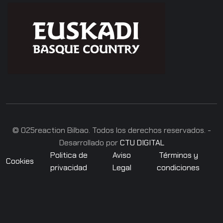
COOPERATIVO Y COMPETITIVO
Lava
¡Pisa o evita las baldosas LED que cambian de
color y supera todos los niveles en este
emocionante juego de reflejos y agilidad!
© 025reaction Bilbao. Todos los derechos reservados. -
Desarrollado por
CTU DIGITAL
Politica de
Aviso
Términos y
Cookies
privacidad
Legal
condiciones