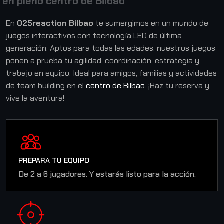
e
n
p
l
e
n
o
c
e
n
t
r
o
d
e
B
i
l
b
a
o
En
025reaction Bilbao
te sumergimos en un mundo de
juegos interactivos con tecnología LED de última
generación. Aptos para todas las edades, nuestros juegos
ponen a prueba tu agilidad, coordinación, estrategia y
trabajo en equipo. Ideal para amigos, familias y actividades
de team building en el
centro de Bilbao
. ¡Haz tu reserva y
vive la aventura!
PREPARA TU EQUIPO
De 2 a 6 jugadores. Y estarás listo para la acción.