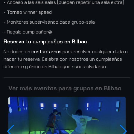
- Acceso a las seis salas (pueden repetir una sala extra)
- Torneo winner speed
- Monitores supervisando cada grupo-sala
- Regalo cumpleañer@
Reserva tu cumpleaños en Bilbao
No dudes en
contactarnos
para resolver cualquier duda o
hacer tu reserva. Celebra con nosotros un cumpleaños
diferente y único en Bilbao que nunca olvidarán.
V
e
r
m
á
s
e
v
e
n
t
o
s
p
a
r
a
g
r
u
p
o
s
e
n
B
i
l
b
a
o