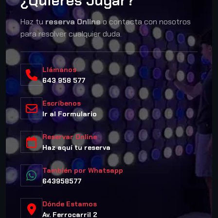
¿Quieres Jugar?
Haz tu
reserva Online
o contacta con nosotros
para resolver cualquier duda.
Llámanos
643 958 577
Escríbenos
Ir al Formulario
Reservar Online
Haz aquí tu reserva
También por Whatsapp
643958577
Dónde Estamos
Av. Ferrocarril 2