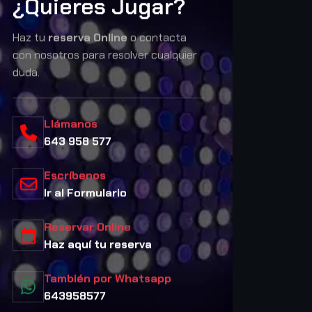
¿Quieres Jugar?
Haz tu
reserva Online
o contacta
con nosotros para resolver cualquier
duda.
Llámanos
643 958 577
Escríbenos
Ir al Formulario
Reservar Online
Haz aquí tu reserva
También por Whatsapp
643958577