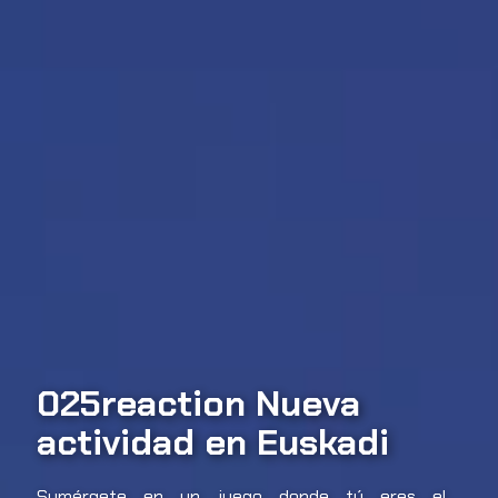
025reaction Nueva
actividad en Euskadi
Sumérgete en un juego donde tú eres el